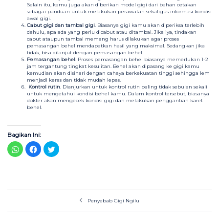
Selain itu, kamu juga akan diberikan model gigi dari bahan cetakan
sebagai panduan untuk melakukan perawatan sekaligus informasi kondisi
awal gigi.
Cabut gigi dan tambal gigi
. Biasanya gigi kamu akan diperiksa terlebih
dahulu, apa ada yang perlu dicabut atau ditambal. Jika iya, tindakan
cabut ataupun tambal memang harus dilakukan agar proses
pemasangan behel mendapatkan hasil yang maksimal. Sedangkan jika
tidak, bisa dilanjut dengan pemasangan behel.
Pemasangan behel
. Proses pemasangan behel biasanya memerlukan 1-2
jam tergantung tingkat kesulitan. Behel akan dipasang ke gigi kamu
kemudian akan disinari dengan cahaya berkekuatan tinggi sehingga lem
menjadi keras dan tidak mudah lepas.
Kontrol rutin
. Dianjurkan untuk kontrol rutin paling tidak sebulan sekali
untuk mengetahui kondisi behel kamu. Dalam kontrol tersebut, biasanya
dokter akan mengecek kondisi gigi dan melakukan penggantian karet
behel.
Bagikan Ini:
Klik
Klik
Klik
untuk
untuk
untuk
berbagi
membagikan
berbagi
di
di
pada
WhatsApp(Membuka
Facebook(Membuka
Twitter(Membuka
di
di
di
jendela
jendela
jendela
yang
yang
yang
Navigasi
baru)
baru)
baru)
Penyebab Gigi Ngilu
Tulisan