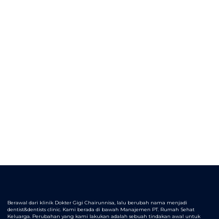
Berawal dari klinik Dokter Gigi Chairunnisa, lalu berubah nama menjadi
dentist&dentists clinic. Kami berada di bawah Manajemen PT. Rumah Sehat
Keluarga. Perubahan yang kami lakukan adalah sebuah tindakan awal untuk