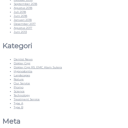
September 2018
Agustus 2018
Juli 2018
Juni 2018
Januari 2018
Desember 2017
Agustus 2017
Juni 2013
Kategori
Dentist News
Dokter Gigi
Dokter Gigi RS. EMC Alam Sutera
Hypnodontia
Landscapes
Nature
Our Service
Promo
Science
Technology
Treatment Service
Type A
Type B
Meta