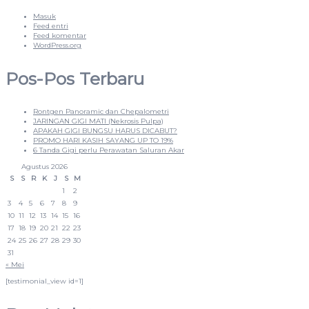
Masuk
Feed entri
Feed komentar
WordPress.org
Pos-Pos Terbaru
Rontgen Panoramic dan Chepalometri
JARINGAN GIGI MATI (Nekrosis Pulpa)
APAKAH GIGI BUNGSU HARUS DICABUT?
PROMO HARI KASIH SAYANG UP TO 19%
6 Tanda Gigi perlu Perawatan Saluran Akar
Agustus 2026
S
S
R
K
J
S
M
1
2
3
4
5
6
7
8
9
10
11
12
13
14
15
16
17
18
19
20
21
22
23
24
25
26
27
28
29
30
31
« Mei
[testimonial_view id=1]