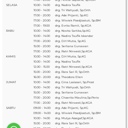
SELASA
10.00 - 14.00
drg. Nadira Taufik
10.00 - 14.00
drg. Tri Wahyudi, Sp.Orth
17.00 - 20.00
drg. Ade Prijanti, Sp.KG
17.00 - 20.00
drg. Wiwiek Poedjiastuti, Sp.BM
17.00 - 19.00
drg. Evrita Ramli, Sp.KGA
RABU
10.00 - 14.00
drg. Novita Sartika,Sp.KG
10.00 - 14.00
drg. Nadira Taufik Iskandar
17.00 - 20.00
drg. D.H Mutia, Sp.KG
15.00 - 20.00
drg. Serliana Gunawan
17.00 - 20.00
drg. Ratri Nirwesti,Sp.KGA
KAMIS
10.00 - 14.00
drg. D.H Mutia, Sp.KG
10.00 - 14.00
drg. Nadira Taufik
12.00 - 15.00
drg. Ratri Nirwesti,Sp.KGA
15.00 - 20.00
drg. Rara Sari R, Sp.Orth
16.00 - 20.00
drg. Theodora Elien
JUMAT
10.00 - 14.00
drg. Gina Lasiasari, Sp.Prost
10.00 - 14.00
drg. Tri Wahyudi, Sp.Orth
15.00 - 20.00
drg. Serliana Gunawan
17.00 - 20.00
drg. Chaerita Maulina,Sp.Perio
17.00 - 20.00
drg. Ratri Nirwesti,Sp.KGA
SABTU
09.00 - 14.00
drg. Ade Prijanti, Sp.KG
09.00 - 14.00
drg. Wiwiek Poedjiastuti, Sp.BM
10.00 - 14.00
drg. Mutya Assegaf,Sp.KGA
15.00 - 20.00
drg. Rara Sari R, Sp.Orth