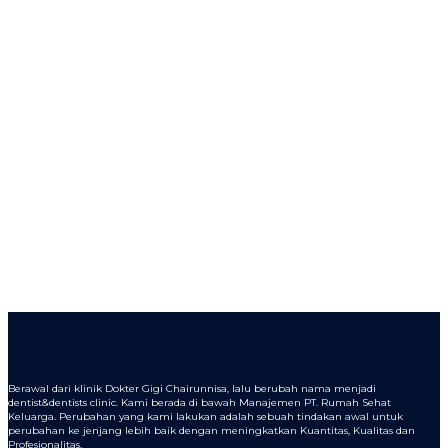
Berawal dari klinik Dokter Gigi Chairunnisa, lalu berubah nama menjadi
dentist&dentists clinic. Kami berada di bawah Manajemen PT. Rumah Sehat
Keluarga. Perubahan yang kami lakukan adalah sebuah tindakan awal untuk
perubahan ke jenjang lebih baik dengan meningkatkan Kuantitas, Kualitas dan
Profesionalitas.