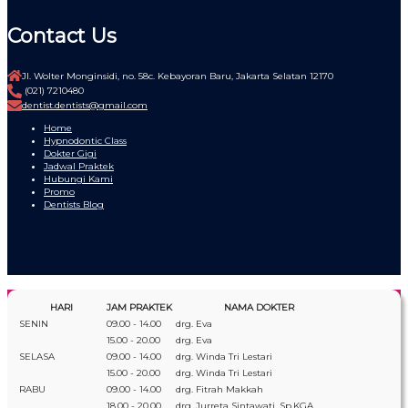
Contact Us
Jl. Wolter Monginsidi, no. 58c. Kebayoran Baru, Jakarta Selatan 12170
(021) 7210480
dentist.dentists@gmail.com
Home
Hypnodontic Class
Dokter Gigi
Jadwal Praktek
Hubungi Kami
Promo
Dentists Blog
HARI
JAM PRAKTEK
NAMA DOKTER
SENIN
09.00 - 14.00
drg. Eva
15.00 - 20.00
drg. Eva
SELASA
09.00 - 14.00
drg. Winda Tri Lestari
15.00 - 20.00
drg. Winda Tri Lestari
RABU
09.00 - 14.00
drg. Fitrah Makkah
18.00 - 20.00
drg. Jurreta Sintawati, Sp.KGA