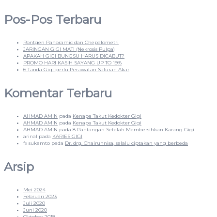
Pos-Pos Terbaru
Rontgen Panoramic dan Chepalometri
JARINGAN GIGI MATI (Nekrosis Pulpa)
APAKAH GIGI BUNGSU HARUS DICABUT?
PROMO HARI KASIH SAYANG UP TO 19%
6 Tanda Gigi perlu Perawatan Saluran Akar
Komentar Terbaru
AHMAD AMIN
pada
Kenapa Takut Kedokter Gigi
AHMAD AMIN
pada
Kenapa Takut Kedokter Gigi
AHMAD AMIN
pada
8 Pantangan Setelah Membersihkan Karang Gigi
arinal
pada
KARIES GIGI
fx sukamto
pada
Dr. drg. Chairunnisa, selalu ciptakan yang berbeda
Arsip
Mei 2024
Februari 2023
Juli 2020
Juni 2020
Oktober 2018