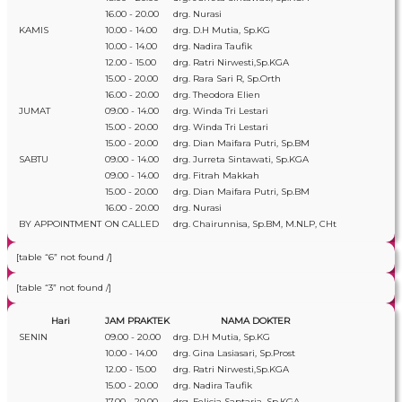
16.00 - 20.00
drg. Nurasi
KAMIS
10.00 - 14.00
drg. D.H Mutia, Sp.KG
10.00 - 14.00
drg. Nadira Taufik
12.00 - 15.00
drg. Ratri Nirwesti,Sp.KGA
15.00 - 20.00
drg. Rara Sari R, Sp.Orth
16.00 - 20.00
drg. Theodora Elien
JUMAT
09.00 - 14.00
drg. Winda Tri Lestari
15.00 - 20.00
drg. Winda Tri Lestari
15.00 - 20.00
drg. Dian Maifara Putri, Sp.BM
SABTU
09.00 - 14.00
drg. Jurreta Sintawati, Sp.KGA
09.00 - 14.00
drg. Fitrah Makkah
15.00 - 20.00
drg. Dian Maifara Putri, Sp.BM
16.00 - 20.00
drg. Nurasi
BY APPOINTMENT
ON CALLED
drg. Chairunnisa, Sp.BM, M.NLP, CHt
[table “6” not found /]
[table “3” not found /]
Hari
JAM PRAKTEK
NAMA DOKTER
SENIN
09.00 - 20.00
drg. D.H Mutia, Sp.KG
10.00 - 14.00
drg. Gina Lasiasari, Sp.Prost
12.00 - 15.00
drg. Ratri Nirwesti,Sp.KGA
15.00 - 20.00
drg. Nadira Taufik
17.00 - 20.00
drg. Felicia Saptaria, Sp.KGA