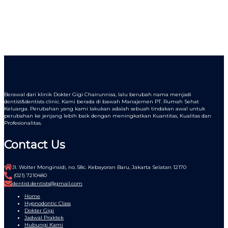
Berawal dari klinik Dokter Gigi Chairunnisa, lalu berubah nama menjadi
dentist&dentists clinic. Kami berada di bawah Manajemen PT. Rumah Sehat
Keluarga. Perubahan yang kami lakukan adalah sebuah tindakan awal untuk
perubahan ke jenjang lebih baik dengan meningkatkan Kuantitas, Kualitas dan
Profesionalitas.
Contact Us
Jl. Wolter Monginsidi, no. 58c. Kebayoran Baru, Jakarta Selatan 12170
(021) 7210480
dentist.dentists@gmail.com
Home
Hypnodontic Class
Dokter Gigi
Jadwal Praktek
Hubungi Kami