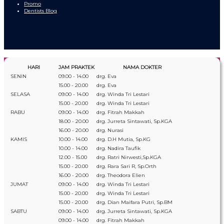
Promo
Dentists Blog
HARI
JAM PRAKTEK
NAMA DOKTER
SENIN
09.00 - 14.00
drg. Eva
15.00 - 20.00
drg. Eva
SELASA
09.00 - 14.00
drg. Winda Tri Lestari
15.00 - 20.00
drg. Winda Tri Lestari
RABU
09.00 - 14.00
drg. Fitrah Makkah
18.00 - 20.00
drg. Jurreta Sintawati, Sp.KGA
16.00 - 20.00
drg. Nurasi
KAMIS
10.00 - 14.00
drg. D.H Mutia, Sp.KG
10.00 - 14.00
drg. Nadira Taufik
12.00 - 15.00
drg. Ratri Nirwesti,Sp.KGA
15.00 - 20.00
drg. Rara Sari R, Sp.Orth
16.00 - 20.00
drg. Theodora Elien
JUMAT
09.00 - 14.00
drg. Winda Tri Lestari
15.00 - 20.00
drg. Winda Tri Lestari
15.00 - 20.00
drg. Dian Maifara Putri, Sp.BM
SABTU
09.00 - 14.00
drg. Jurreta Sintawati, Sp.KGA
09.00 - 14.00
drg. Fitrah Makkah