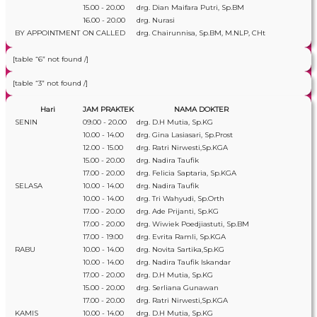
15.00 - 20.00
drg. Dian Maifara Putri, Sp.BM
16.00 - 20.00
drg. Nurasi
BY APPOINTMENT
ON CALLED
drg. Chairunnisa, Sp.BM, M.NLP, CHt
[table “6” not found /]
[table “3” not found /]
Hari
JAM PRAKTEK
NAMA DOKTER
SENIN
09.00 - 20.00
drg. D.H Mutia, Sp.KG
10.00 - 14.00
drg. Gina Lasiasari, Sp.Prost
12.00 - 15.00
drg. Ratri Nirwesti,Sp.KGA
15.00 - 20.00
drg. Nadira Taufik
17.00 - 20.00
drg. Felicia Saptaria, Sp.KGA
SELASA
10.00 - 14.00
drg. Nadira Taufik
10.00 - 14.00
drg. Tri Wahyudi, Sp.Orth
17.00 - 20.00
drg. Ade Prijanti, Sp.KG
17.00 - 20.00
drg. Wiwiek Poedjiastuti, Sp.BM
17.00 - 19.00
drg. Evrita Ramli, Sp.KGA
RABU
10.00 - 14.00
drg. Novita Sartika,Sp.KG
10.00 - 14.00
drg. Nadira Taufik Iskandar
17.00 - 20.00
drg. D.H Mutia, Sp.KG
15.00 - 20.00
drg. Serliana Gunawan
17.00 - 20.00
drg. Ratri Nirwesti,Sp.KGA
KAMIS
10.00 - 14.00
drg. D.H Mutia, Sp.KG