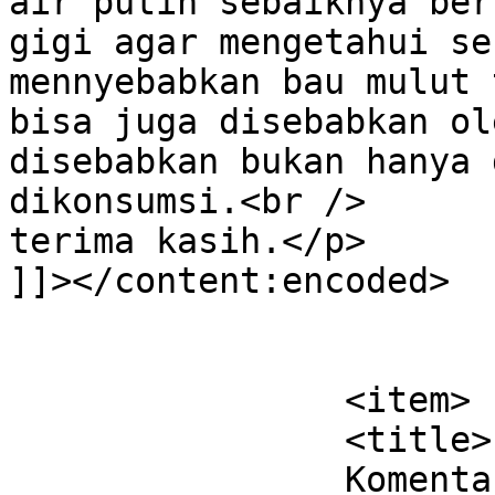
air putih sebaiknya ber
gigi agar mengetahui se
mennyebabkan bau mulut 
bisa juga disebabkan ol
disebabkan bukan hanya 
dikonsumsi.<br />

terima kasih.</p>

]]></content:encoded>

			</item>
		<item>

		<title>

		Komentar di Penyebab Bau Mulut 