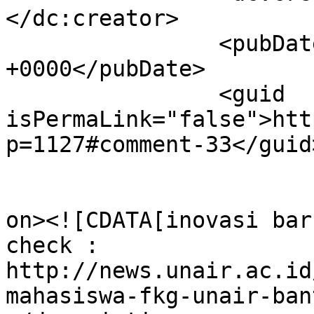
</dc:creator>

		<pubDate>Tue, 13 Aug 2019 11:52:04 
+0000</pubDate>

		<guid 
isPermaLink="false">htt
p=1127#comment-33</guid>
					<de
on><![CDATA[inovasi bar
check : 
http://news.unair.ac.id
mahasiswa-fkg-unair-ban