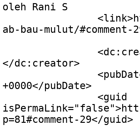
oleh Rani S		</title>

		<link>https://dentist.co.id/penyeb
ab-bau-mulut/#comment-2
		<dc:creator><![CDATA[Rani S]]>
</dc:creator>

		<pubDate>Wed, 31 Jan 2018 06:57:30 
+0000</pubDate>

		<guid 
isPermaLink="false">htt
p=81#comment-29</guid>
