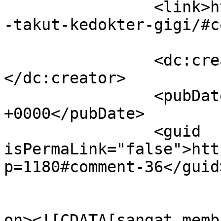
		<link>https://dentist.co.id/kenapa
-takut-kedokter-gigi/#c
		<dc:creator><![CDATA[AHMAD AMIN]]>
</dc:creator>

		<pubDate>Fri, 22 Nov 2019 02:33:53 
+0000</pubDate>

		<guid 
isPermaLink="false">htt
p=1180#comment-36</guid>
					<de
on><![CDATA[sangat memb