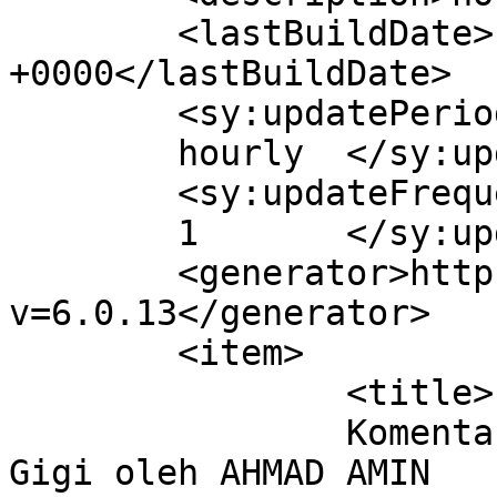
	<lastBuildDate>Fri, 22 Nov 2019 02:33:53 
+0000</lastBuildDate>

	<sy:updatePeriod>

	hourly	</sy:updatePeriod>

	<sy:updateFrequency>

	1	</sy:updateFrequency>

	<generator>https://wordpress.org/?
v=6.0.13</generator>

	<item>

		<title>

		Komentar di Kenapa Takut Kedokter 
Gigi oleh AHMAD AMIN		</title>
