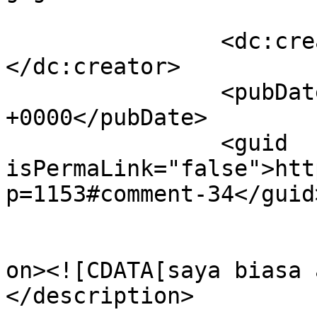
		<dc:creator><![CDATA[AHMAD AMIN]]>
</dc:creator>

		<pubDate>Tue, 08 Oct 2019 07:06:38 
+0000</pubDate>

		<guid 
isPermaLink="false">htt
p=1153#comment-34</guid>
					<de
on><![CDATA[saya biasa 
</description>
