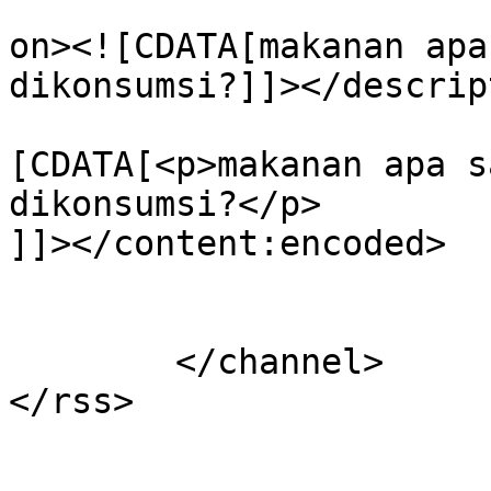
					<de
on><![CDATA[makanan apa
dikonsumsi?]]></descrip
			<content:encoded><
[CDATA[<p>makanan apa s
dikonsumsi?</p>

]]></content:encoded>

			</item>
	</channel>
