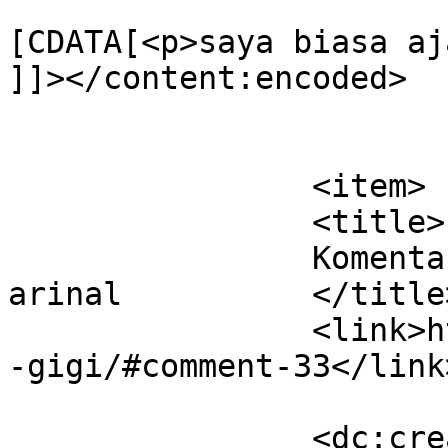
			<content:encoded><
[CDATA[<p>saya biasa aj
]]></content:encoded>

			</item>
		<item>

		<title>

		Komentar di KARIES GIGI oleh 
arinal		</title>

		<link>https://dentist.co.id/karies
-gigi/#comment-33</link>
		<dc:creator><![CDATA[arinal]]>