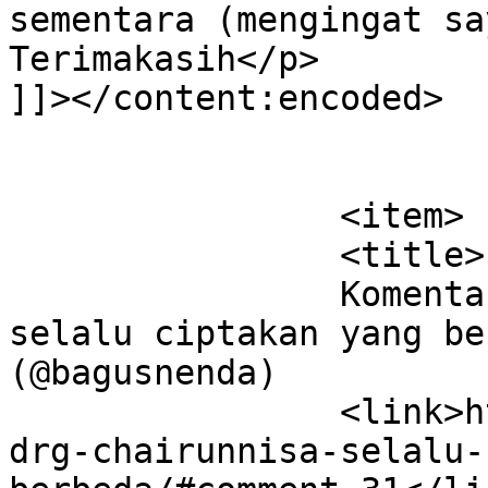
sementara (mengingat sa
Terimakasih</p>

]]></content:encoded>

			</item>
		<item>

		<title>

		Komentar di Dr. drg. Chairunnisa, 
selalu ciptakan yang be
(@bagusnenda)		</title>

		<link>https://dentist.co.id/dr-
drg-chairunnisa-selalu-