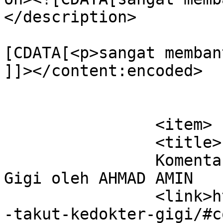
</description>

			<content:encoded><
[CDATA[<p>sangat memban
]]></content:encoded>

			</item>
		<item>

		<title>

		Komentar di Kenapa Takut Kedokter 
Gigi oleh AHMAD AMIN		</title>

		<link>https://dentist.co.id/kenapa
-takut-kedokter-gigi/#c