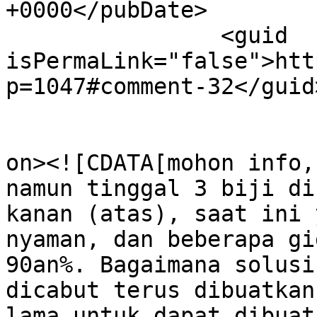
+0000</pubDate>

		<guid 
isPermaLink="false">htt
p=1047#comment-32</guid>
					<de
on><![CDATA[mohon info,
namun tinggal 3 biji di
kanan (atas), saat ini 
nyaman, dan beberapa gi
90an%. Bagaimana solusi
dicabut terus dibuatkan
lama untuk dapat dibuat