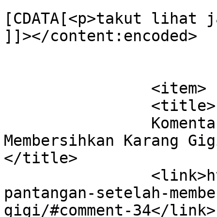
			<content:encoded><
[CDATA[<p>takut lihat j
]]></content:encoded>

			</item>
		<item>

		<title>

		Komentar di 8 Pantangan Setelah 
Membersihkan Karang Gigi
</title>

		<link>https://dentist.co.id/8-
pantangan-setelah-membe
gigi/#comment-34</link>
