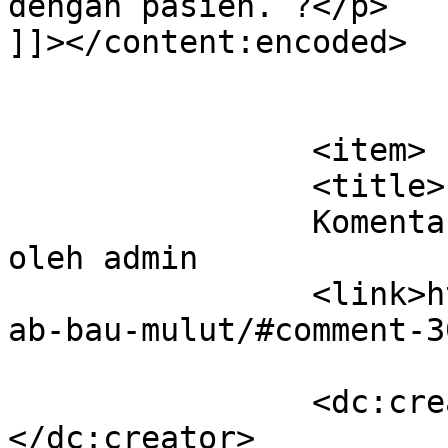
dengan pasien. ?</p>

]]></content:encoded>

			</item>
		<item>

		<title>

		Komentar di Penyebab Bau Mulut 
oleh admin		</title>

		<link>https://dentist.co.id/penyeb
ab-bau-mulut/#comment-3
		<dc:creator><![CDATA[admin]]>
</dc:creator>
