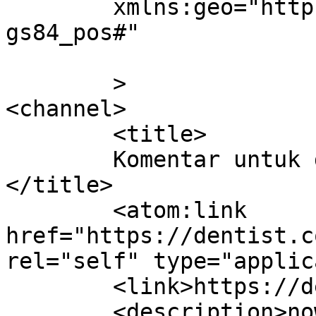
	xmlns:geo="http://www.w3.org/2003/01/geo/w
gs84_pos#"

	>

<channel>

	<title>

	Komentar untuk dentist &amp; dentists	
</title>

	<atom:link 
href="https://dentist.c
rel="self" type="applic
	<link>https://dentist.co.id</link>

	<description>now and then!</description>
