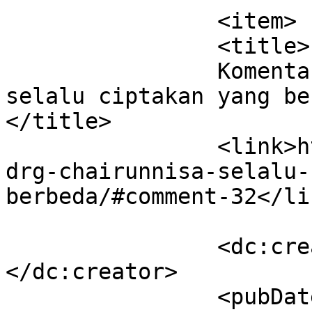
		<item>

		<title>

		Komentar di Dr. drg. Chairunnisa, 
selalu ciptakan yang ber
</title>

		<link>https://dentist.co.id/dr-
drg-chairunnisa-selalu-
berbeda/#comment-32</lin
		<dc:creator><![CDATA[fx sukamto]]>
</dc:creator>

		<pubDate>Wed, 16 May 2018 04:20:32 