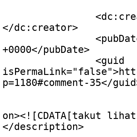
		<dc:creator><![CDATA[AHMAD AMIN]]>
</dc:creator>

		<pubDate>Thu, 21 Nov 2019 08:04:57 
+0000</pubDate>

		<guid 
isPermaLink="false">htt
p=1180#comment-35</guid>
					<de
on><![CDATA[takut lihat
</description>
