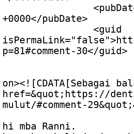
		<pubDate>Tue, 06 Feb 2018 07:45:18 
+0000</pubDate>

		<guid 
isPermaLink="false">htt
p=81#comment-30</guid>

					<de
on><![CDATA[Sebagai bal
href=&quot;https://dent
mulut/#comment-29&quot;
hi mba Ranni.
