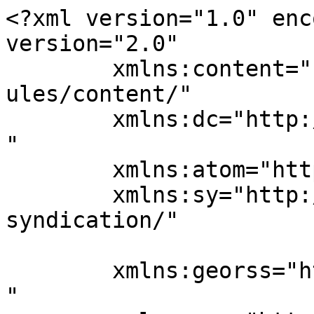
<?xml version="1.0" enc
version="2.0"

	xmlns:content="http://purl.org/rss/1.0/mod
ules/content/"

	xmlns:dc="http://purl.org/dc/elements/1.1/
"

	xmlns:atom="http://www.w3.org/2005/Atom"

	xmlns:sy="http://purl.org/rss/1.0/modules/
syndication/"

	xmlns:georss="http://www.georss.org/georss
"
