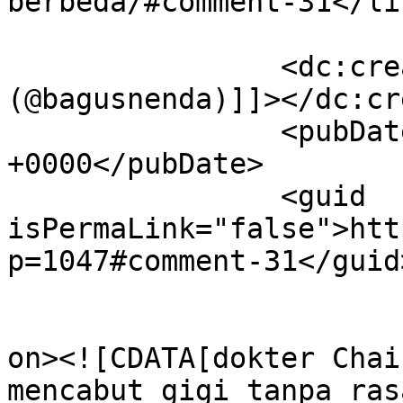
berbeda/#comment-31</lin
		<dc:creator><![CDATA[bagenbae 
(@bagusnenda)]]></dc:cr
		<pubDate>Wed, 21 Feb 2018 11:42:37 
+0000</pubDate>

		<guid 
isPermaLink="false">htt
p=1047#comment-31</guid>
					<de
on><![CDATA[dokter Chai
mencabut gigi tanpa ras