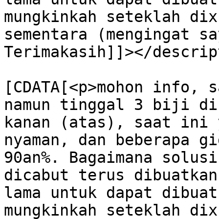
mungkinkah seteklah dix
sementara (mengingat sa
Terimakasih]]></descrip
			<content:encoded><
[CDATA[<p>mohon info, s
namun tinggal 3 biji di
kanan (atas), saat ini 
nyaman, dan beberapa gi
90an%. Bagaimana solusi
dicabut terus dibuatkan
lama untuk dapat dibuat
mungkinkah seteklah dix