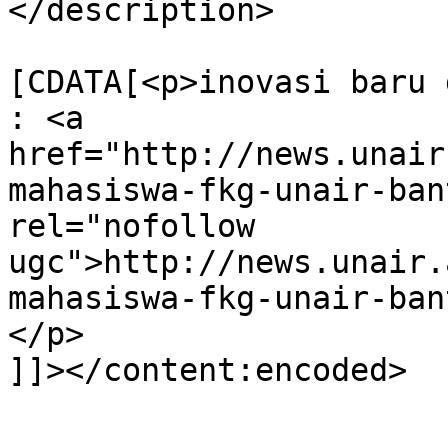
</description>

			<content:encoded><
[CDATA[<p>inovasi baru 
: <a 
href="http://news.unair
mahasiswa-fkg-unair-ban
rel="nofollow 
ugc">http://news.unair.
mahasiswa-fkg-unair-ban
</p>

]]></content:encoded>

			</item>