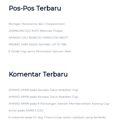
Pos-Pos Terbaru
Rontgen Panoramic dan Chepalometri
JARINGAN GIGI MATI (Nekrosis Pulpa)
APAKAH GIGI BUNGSU HARUS DICABUT?
PROMO HARI KASIH SAYANG UP TO 19%
6 Tanda Gigi perlu Perawatan Saluran Akar
Komentar Terbaru
AHMAD AMIN
pada
Kenapa Takut Kedokter Gigi
AHMAD AMIN
pada
Kenapa Takut Kedokter Gigi
AHMAD AMIN
pada
8 Pantangan Setelah Membersihkan Karang Gigi
arinal
pada
KARIES GIGI
fx sukamto
pada
Dr. drg. Chairunnisa, selalu ciptakan yang berbeda