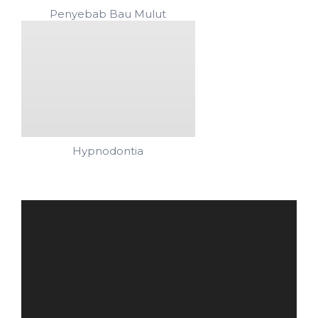
Penyebab Bau Mulut
Hypnodontia
Pemutar
Video