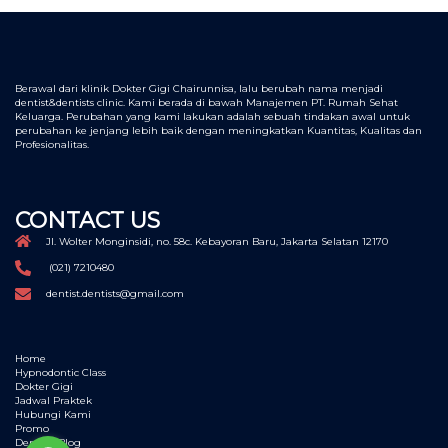
Berawal dari klinik Dokter Gigi Chairunnisa, lalu berubah nama menjadi
dentist&dentists clinic. Kami berada di bawah Manajemen PT. Rumah Sehat
Keluarga. Perubahan yang kami lakukan adalah sebuah tindakan awal untuk
perubahan ke jenjang lebih baik dengan meningkatkan Kuantitas, Kualitas dan
Profesionalitas.
CONTACT US
Jl. Wolter Monginsidi, no. 58c. Kebayoran Baru, Jakarta Selatan 12170
(021) 7210480
dentist.dentists@gmail.com
Home
Hypnodontic Class
Dokter Gigi
Jadwal Praktek
Hubungi Kami
Promo
Dentists Blog