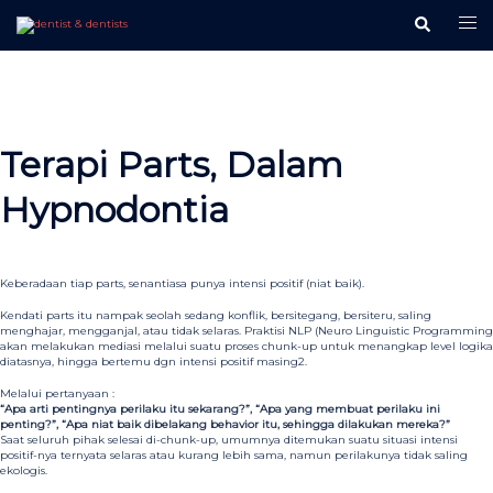
Langsung
ke
isi
Terapi Parts, Dalam
Hypnodontia
Keberadaan tiap parts, senantiasa punya intensi positif (niat baik).
Kendati parts itu nampak seolah sedang konflik, bersitegang, bersiteru, saling
menghajar, mengganjal, atau tidak selaras. Praktisi NLP (Neuro Linguistic Programming
akan melakukan mediasi melalui suatu proses chunk-up untuk menangkap level logika
diatasnya, hingga bertemu dgn intensi positif masing2.
Melalui pertanyaan :
“Apa arti pentingnya perilaku itu sekarang?”, “Apa yang membuat perilaku ini
penting?”, “Apa niat baik dibelakang behavior itu, sehingga dilakukan mereka?”
Saat seluruh pihak selesai di-chunk-up, umumnya ditemukan suatu situasi intensi
positif-nya ternyata selaras atau kurang lebih sama, namun perilakunya tidak saling
ekologis.