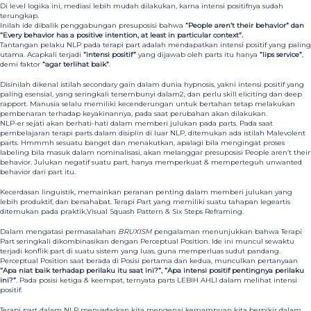
Di level logika ini, mediasi lebih mudah dilakukan, karna intensi positifnya sudah
terungkap.
Inilah ide dibalik penggabungan presuposisi bahwa
“People aren’t their behavior” dan
“Every behavior has a positive intention, at least in particular context”.
Tantangan pelaku NLP pada terapi part adalah mendapatkan intensi positif yang paling
utama. Acapkali terjadi
“intensi positif”
yang dijawab oleh parts itu hanya
“lips service”
,
demi faktor
“agar terlihat baik”
.
Disinilah dikenal istilah secondary gain dalam dunia hypnosis, yakni intensi positif yang
paling esensial, yang seringkali tersembunyi dalam2, dan perlu skill eliciting dan deep
rapport. Manusia selalu memiliki kecenderungan untuk bertahan tetap melakukan
pembenaran terhadap keyakinannya, pada saat perubahan akan dilakukan.
NLP-er sejati akan berhati-hati dalam memberi julukan pada parts. Pada saat
pembelajaran terapi parts dalam disiplin di luar NLP, ditemukan ada istilah Malevolent
parts. Hmmmh sesuatu banget dan menakutkan, apalagi bila mengingat proses
labeling bila masuk dalam nominalisasi, akan melanggar presuposisi People aren’t their
behavior. Julukan negatif suatu part, hanya memperkuat & memperteguh unwanted
behavior dari part itu.
Kecerdasan linguistik, memainkan peranan penting dalam memberi julukan yang
lebih produktif, dan bersahabat. Terapi Part yang memiliki suatu tahapan legeartis
ditemukan pada praktik,Visual Squash Pattern & Six Steps Reframing.
Dalam mengatasi permasalahan
BRUXISM
pengalaman menunjukkan bahwa Terapi
Part seringkali dikombinasikan dengan Perceptual Position. Ide ini muncul sewaktu
terjadi konflik part di suatu sistem yang luas, guna memperluas sudut pandang.
Perceptual Position saat berada di Posisi pertama dan kedua, munculkan pertanyaan
“Apa niat baik terhadap perilaku itu saat ini?”, “Apa intensi positif pentingnya perilaku
ini?”
. Pada posisi ketiga & keempat, ternyata parts LEBIH AHLI dalam melihat intensi
positif.
Terapi part dalam NLP menyadarkan kita mengenai kemampuan kita berpikir dalam