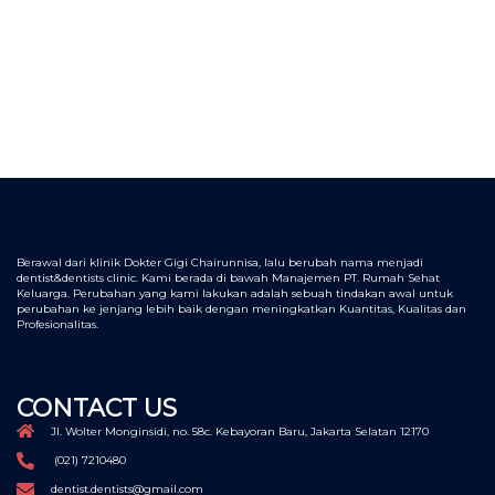
Berawal dari klinik Dokter Gigi Chairunnisa, lalu berubah nama menjadi
dentist&dentists clinic. Kami berada di bawah Manajemen PT. Rumah Sehat
Keluarga. Perubahan yang kami lakukan adalah sebuah tindakan awal untuk
perubahan ke jenjang lebih baik dengan meningkatkan Kuantitas, Kualitas dan
Profesionalitas.
CONTACT US
Jl. Wolter Monginsidi, no. 58c. Kebayoran Baru, Jakarta Selatan 12170
(021) 7210480
dentist.dentists@gmail.com