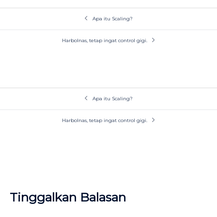
Navigasi
Apa itu Scaling?
Tulisan
Harbolnas, tetap ingat control gigi.
Navigasi
Apa itu Scaling?
Tulisan
Harbolnas, tetap ingat control gigi.
Tinggalkan Balasan