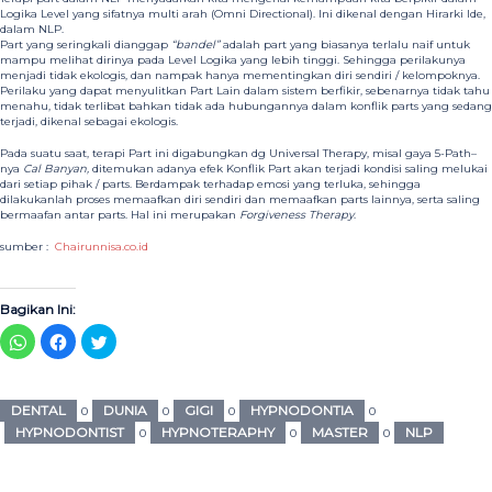
Logika Level yang sifatnya multi arah (Omni Directional). Ini dikenal dengan Hirarki Ide,
dalam NLP.
Part yang seringkali dianggap
“bandel”
adalah part yang biasanya terlalu naif untuk
mampu melihat dirinya pada Level Logika yang lebih tinggi. Sehingga perilakunya
menjadi tidak ekologis, dan nampak hanya mementingkan diri sendiri / kelompoknya.
Perilaku yang dapat menyulitkan Part Lain dalam sistem berfikir, sebenarnya tidak tahu
menahu, tidak terlibat bahkan tidak ada hubungannya dalam konflik parts yang sedang
terjadi, dikenal sebagai ekologis.
Pada suatu saat, terapi Part ini digabungkan dg Universal Therapy, misal gaya 5-Path–
nya
Cal Banyan,
ditemukan adanya efek Konflik Part akan terjadi kondisi saling melukai
dari setiap pihak / parts. Berdampak terhadap emosi yang terluka, sehingga
dilakukanlah proses memaafkan diri sendiri dan memaafkan parts lainnya, serta saling
bermaafan antar parts. Hal ini merupakan
Forgiveness Therapy
.
sumber :
Chairunnisa.co.id
Bagikan Ini:
Klik
Klik
Klik
untuk
untuk
untuk
berbagi
membagikan
berbagi
di
di
pada
WhatsApp(Membuka
Facebook(Membuka
Twitter(Membuka
di
di
di
DENTAL
DUNIA
GIGI
HYPNODONTIA
0
0
0
0
jendela
jendela
jendela
yang
yang
yang
HYPNODONTIST
HYPNOTERAPHY
MASTER
NLP
0
0
0
baru)
baru)
baru)