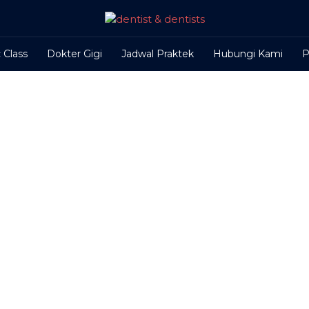
 Class
Dokter Gigi
Jadwal Praktek
Hubungi Kami
P