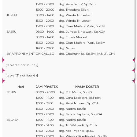
15.00 - 20.00
drg. Rara Sari R, Sp.Orth
16.00 - 20.00
drg. Theodora Elien
JUMAT
09.00 - 14.00
drg. Winda Tri Lestari
15.00 - 20.00
drg. Winda Tri Lestari
15.00 - 20.00
drg. Dian Maifara Putri, Sp.BM
SABTU
09.00 - 14.00
drg. Jurreta Sintawati, Sp.KGA
09.00 - 14.00
drg. Fitrah Makkah
15.00 - 20.00
drg. Dian Maifara Putri, Sp.BM
16.00 - 20.00
drg. Nurasi
BY APPOINTMENT
ON CALLED
drg. Chairunnisa, Sp.BM, M.NLP, CHt
[table “6” not found /]
[table “3” not found /]
Hari
JAM PRAKTEK
NAMA DOKTER
SENIN
09.00 - 20.00
drg. D.H Mutia, Sp.KG
10.00 - 14.00
drg. Gina Lasiasari, Sp.Prost
12.00 - 15.00
drg. Ratri Nirwesti,Sp.KGA
15.00 - 20.00
drg. Nadira Taufik
17.00 - 20.00
drg. Felicia Saptaria, Sp.KGA
SELASA
10.00 - 14.00
drg. Nadira Taufik
10.00 - 14.00
drg. Tri Wahyudi, Sp.Orth
17.00 - 20.00
drg. Ade Prijanti, Sp.KG
17.00 - 20.00
drg. Wiwiek Poedjiastuti, Sp.BM