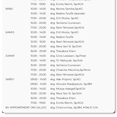
17.00 - 19.00
drg. Evrita Ramli, Sp.KGA
RABU
10.00 - 14.00
drg. Novita Sartika,Sp.KG
10.00 - 14.00
drg. Nadira Taufik Iskandar
17.00 - 20.00
drg. D.H Mutia, Sp.KG
15.00 - 20.00
drg. Serliana Gunawan
17.00 - 20.00
drg. Ratri Nirwesti,Sp.KGA
KAMIS
10.00 - 14.00
drg. D.H Mutia, Sp.KG
10.00 - 14.00
drg. Nadira Taufik
12.00 - 15.00
drg. Ratri Nirwesti,Sp.KGA
15.00 - 20.00
drg. Rara Sari R, Sp.Orth
16.00 - 20.00
drg. Theodora Elien
JUMAT
10.00 - 14.00
drg. Gina Lasiasari, Sp.Prost
10.00 - 14.00
drg. Tri Wahyudi, Sp.Orth
15.00 - 20.00
drg. Serliana Gunawan
17.00 - 20.00
drg. Chaerita Maulina,Sp.Perio
17.00 - 20.00
drg. Ratri Nirwesti,Sp.KGA
SABTU
09.00 - 14.00
drg. Ade Prijanti, Sp.KG
09.00 - 14.00
drg. Wiwiek Poedjiastuti, Sp.BM
10.00 - 14.00
drg. Mutya Assegaf,Sp.KGA
15.00 - 20.00
drg. Rara Sari R, Sp.Orth
16.00 - 20.00
drg. Theodora Elien
17.00 - 19.00
drg. Evrita Ramli, Sp.KGA
BY APPOINTMENT
ON CALLED
drg. Chairunnisa, Sp.BM, M.NLP, CHt