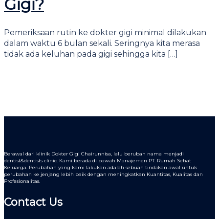
Gigi?
Pemeriksaan rutin ke dokter gigi minimal dilakukan
dalam waktu 6 bulan sekali. Seringnya kita merasa
tidak ada keluhan pada gigi sehingga kita […]
Berawal dari klinik Dokter Gigi Chairunnisa, lalu berubah nama menjadi
dentist&dentists clinic. Kami berada di bawah Manajemen PT. Rumah Sehat
Keluarga. Perubahan yang kami lakukan adalah sebuah tindakan awal untuk
perubahan ke jenjang lebih baik dengan meningkatkan Kuantitas, Kualitas dan
Profesionalitas.
Contact Us