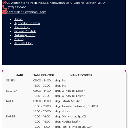
Jl. Wolter Monginsidi, no. 58c. Kebayoran Baru, Jakarta Selatan 12170
(021) 7210480
dentist.dentists@gmail.com
Home
Hypnodontic Class
Dokter Gigi
Jadwal Praktek
Hubungi Kami
Promo
Dentists Blog
HARI
JAM PRAKTEK
NAMA DOKTER
SENIN
09.00 - 14.00
drg. Eva
15.00 - 20.00
drg. Eva
SELASA
09.00 - 14.00
drg. Winda Tri Lestari
15.00 - 20.00
drg. Winda Tri Lestari
RABU
09.00 - 14.00
drg. Fitrah Makkah
18.00 - 20.00
drg. Jurreta Sintawati, Sp.KGA
16.00 - 20.00
drg. Nurasi
KAMIS
10.00 - 14.00
drg. D.H Mutia, Sp.KG
10.00 - 14.00
drg. Nadira Taufik
12.00 - 15.00
drg. Ratri Nirwesti,Sp.KGA