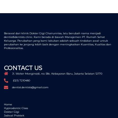
Berawal dari klinik Dokter Gigi Chairunnisa, lalu berubah nama menjadi
dentist&dentists clinic. Kami berada di bawah Manajemen PT. Rumah Sehat
Keluarga. Perubahan yang kami lakukan adalah sebuah tindakan awal untuk
perubahan ke jenjang lebih baik dengan meningkatkan Kuantitas, Kualitas dan
Profesionalitas.
CONTACT US
Jl. Wolter Monginsidi, no. 58c. Kebayoran Baru, Jakarta Selatan 12170
(021) 7210480
dentist.dentists@gmail.com
Home
Hypnodontic Class
Dokter Gigi
Jadwal Praktek