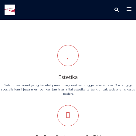
Langsung
ke
isi
Estetika
Selain treatment yang bersifat preventive, curative hingga rehabilitave. Dokter gigi
spesialis kami juga memberikan jaminan nilai estetika terbaik untuk setiap jenis kasus
pasien.