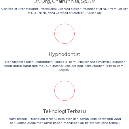
Dr. Drg, Chairunnisa, Sp.BM
Certified of Hypnoterapist, Professional Licensed Master Practitioner of NLP from Society
of NLP, NFNLP and Certified of Mastery Ericksonian.
Hypnodontist
Hypnodontist adalah keunggulan klinik gigi kami. Apakah anda memiliki perasaan
takut untuk cabut gigi maupun datang kedokter gigi. Konsultasikan kepada kami,
Segera !
Teknologi Terbaru
Kami memiliki teknologi terbaru, peralatan dan bahan kedokteran gigi yang
berkualitas untuk menjamin pasien mendapatkan pelayanan yang terbaik