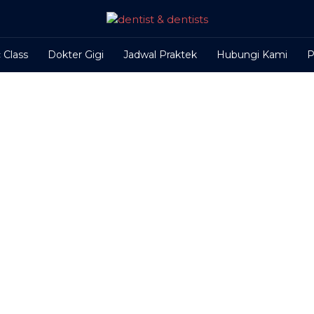
 Class
Dokter Gigi
Jadwal Praktek
Hubungi Kami
P